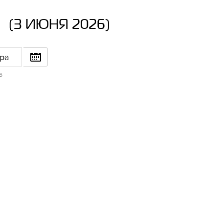
(3 ИЮНЯ 2026)
40 свиданий, 40 ночей
Человек-паук: Новый
Мо
день
с 13 августа
ра
с 20 августа
6