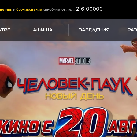
2-6-00000
ветчик
и
бронирование
кинобилетов, тел.:
АТРЕ
АФИША
ЗАВЕДЕНИЯ
РА
и (расширенная