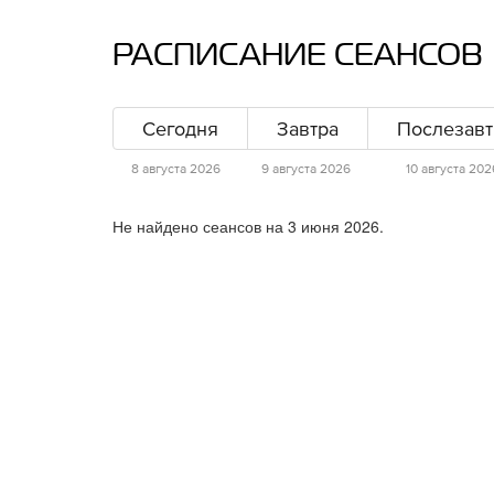
РАСПИСАНИЕ СЕАНСОВ 
Последний рубеж
Крушение рейса
та
с 13 августа
с 13 августа
Сегодня
Завтра
Послезавт
8 августа 2026
9 августа 2026
10 августа 202
Не найдено сеансов на 3 июня 2026.