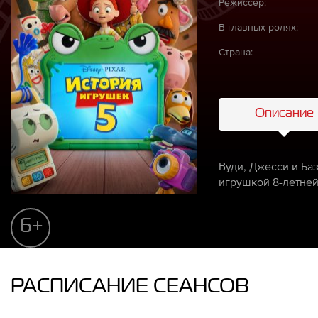
Режиссёр:
В главных ролях:
Страна:
Описание
Вуди, Джесси и Ба
игрушкой 8-летней
6+
РАСПИСАНИЕ СЕАНСОВ