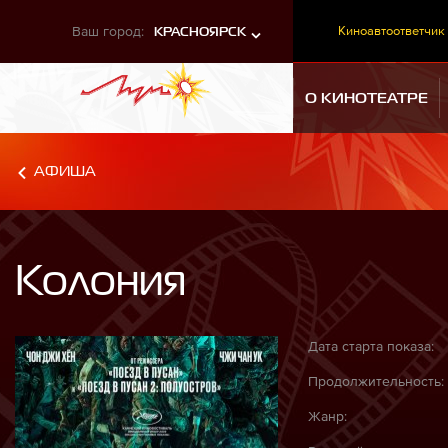
Ваш город:
Киноавтоответчик
КРАСНОЯРСК
О КИНОТЕАТРЕ
АФИША
Колония
Дата старта показа:
Продолжительность:
Жанр: