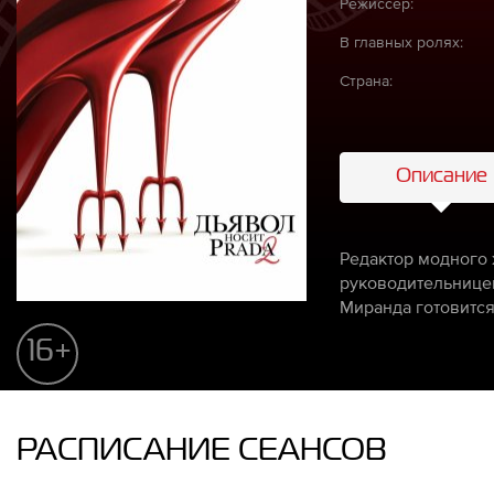
Режиссёр:
В главных ролях:
Страна:
Описание
Редактор модного
руководительницей
Миранда готовится
16+
РАСПИСАНИЕ СЕАНСОВ