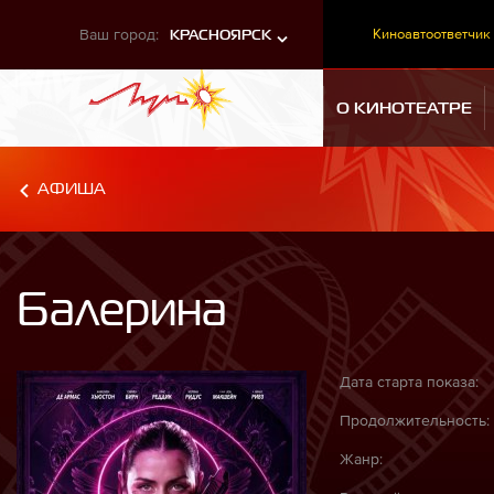
Ваш город:
Киноавтоответчик
КРАСНОЯРСК
О КИНОТЕАТРЕ
АФИША
Балерина
Дата старта показа:
Продолжительность:
Жанр: