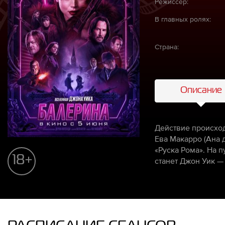
Режиссёр:
В главных ролях:
Страна:
Описание
Действие происход
Ева Макарро (Ана 
«Руска Рома». На 
18+
станет Джон Уик —