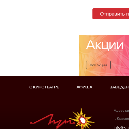
Отправить 
Акции
Все акции
О КИНОТЕАТРЕ
АФИША
ЗАВЕДЕН
Адрес ки
г. Красно
info@kin