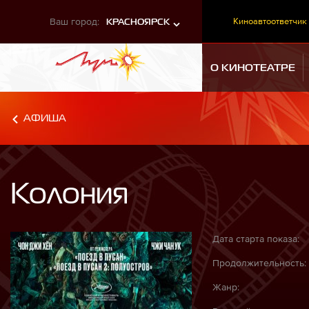
Ваш город:
Киноавтоответчик
КРАСНОЯРСК
О КИНОТЕАТРЕ
АФИША
Колония
Дата старта показа:
Продолжительность:
Жанр: