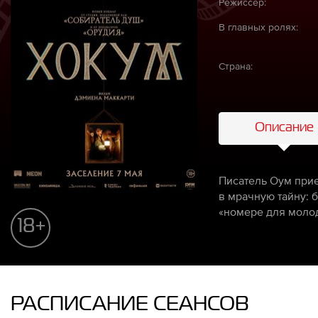
Режиссёр:
В главных ролях:
Страна:
Описание
Писатель Оум прие
в мрачную тайну: 
«номере для молод
18+
РАСПИСАНИЕ СЕАНСОВ