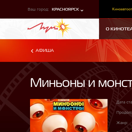
Ваш город:
Киноавтоот
КРАСНОЯРСК
О КИНОТЕ
АФИША
Миньоны и монс
Дата ста
Продолж
Жанр: