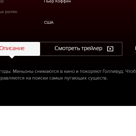
р:
Пьер Коффин
ых ролях:
США
Описание
Смотреть трейлер
 годы. Миньоны снимаются в кино и покоряют Голливуд. Чтоб
правляются на поиски самых пугающих существ.