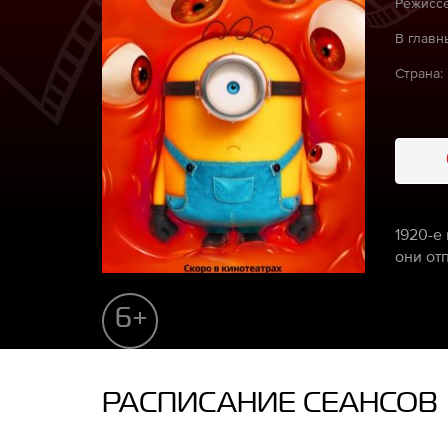
Режиссё
В главн
Страна:
1920-е
они от
6+
РАСПИСАНИЕ СЕАНСОВ