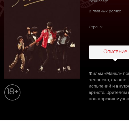
Режиссёр:
В главных ролях:
Страна:
Описание
Фильм «Майкл» пок
человека, ставшег
испытаний и внутр
18+
артиста. Зрителям
новаторских музык