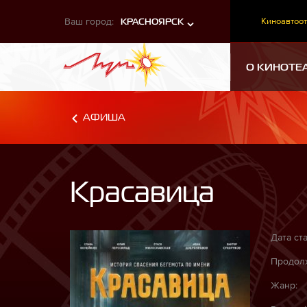
Ваш город:
Киноавтоот
КРАСНОЯРСК
О КИНОТЕ
АФИША
Красавица
Дата ста
Продолж
Жанр: