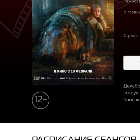
Режиссё
В главн
Страна:
Декабр
сотруд
12+
бросаю