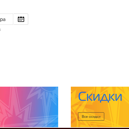
ра
6
Скидки
Все cкидки