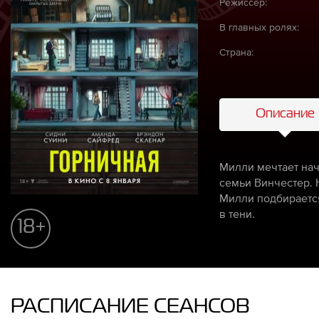
Режиссёр:
В главных ролях:
Страна:
Описание
Милли мечтает нач
семьи Винчестер. 
Милли подбирается
в тени.
18+
РАСПИСАНИЕ СЕАНСОВ