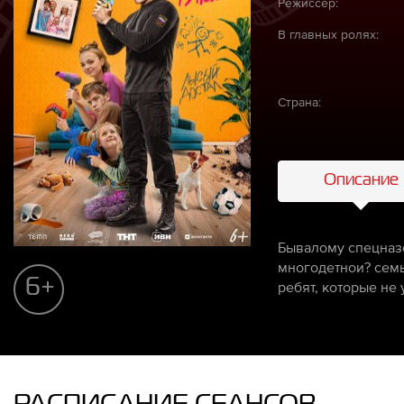
Режиссёр:
В главных ролях:
Страна:
Описание
Бывалому спецназо
многодетнои? семь
6+
ребят, которые не