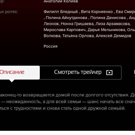
р:
Анатолий Колиев
ых ролях:
Филипп Бледный , Вита Корниенко , Ева Смир
, Полина Айнутдинова , Полина Денисова , А
Леонов, Нонна Гришаева, Лиза Арзамасова,
Мирослава Карпович, Дарья Мельникова, Оль
Волкова, Татьяна Орлова, Алексей Демидов
Россия
Описание
Смотреть трейлер
аконец-то возвращается домой после долгого отсутствия. Д
 — неожиданность, а для всей семьи — шанс начать все снач
ться с трудностями и снова стать одной дружной семьёй.