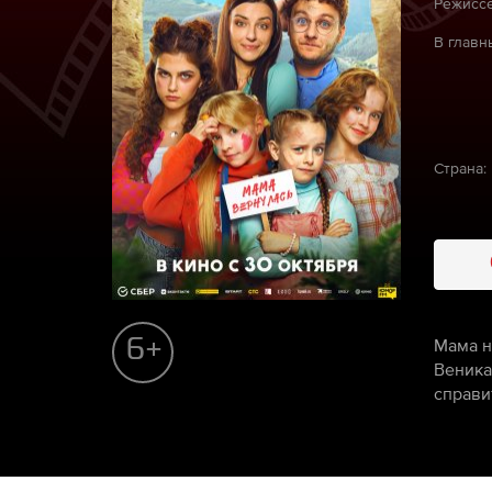
Режиссё
В главн
Страна:
Мама н
6+
Веника
справи