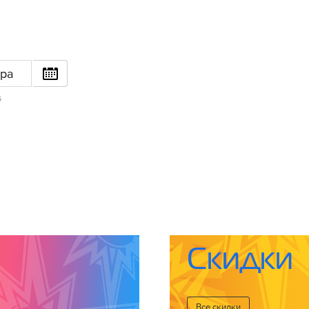
ра
6
Скидки
Все cкидки