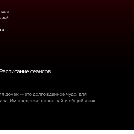
нова
ндрей
га
Расписание сеансов
ля дочек — это долгожданное чудо, для
ала. Им предстоит вновь найти общий язык,