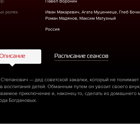
р:
Павел Воронин
ых ролях:
Иван Макаревич, Агата Муцениеце, Глеб Бочк
Роман Мадянов, Максим Матузный
Россия
Описание
Расписание сеансов
 Степанович — дед советской закалки, который не понимает
в воспитания детей. Обманным путем он увозит своего внука
ваемое приключение и, наконец-то, сделать из домашнего 
ода Богдановых.