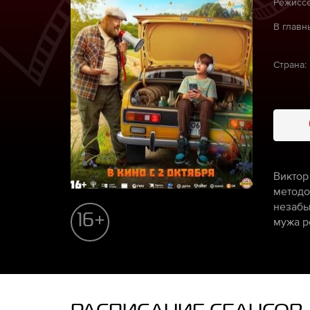
Режиссё
В главн
Страна:
Виктор
методо
незабы
16+
мужа р