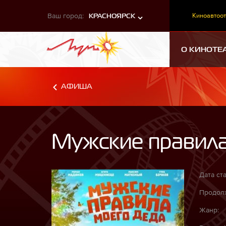
Ваш город:
Киноавтоот
КРАСНОЯРСК
О КИНОТЕ
АФИША
Мужские правила
Дата ста
Продолж
Жанр: