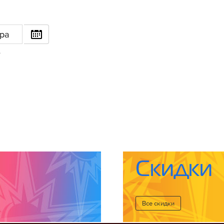
ра
6
Скидки
Все cкидки