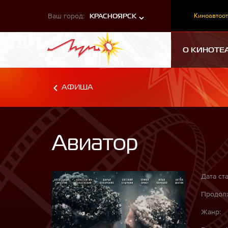
Ваш город:
Киноавтоот
КРАСНОЯРСК
О КИНОТЕ
АФИША
Авиатор
Дата ста
Продолж
Жанр: