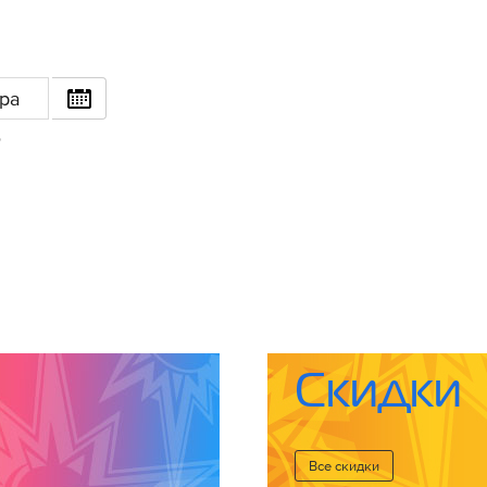
ра
6
Скидки
Все cкидки