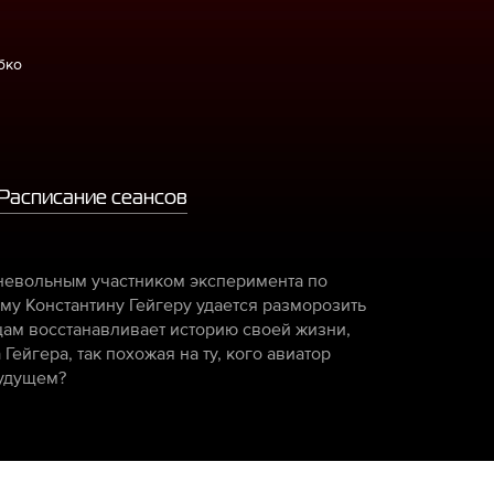
бко
Расписание сеансов
 невольным участником эксперимента по
му Константину Гейгеру удается разморозить
цам восстанавливает историю своей жизни,
Гейгера, так похожая на ту, кого авиатор
будущем?