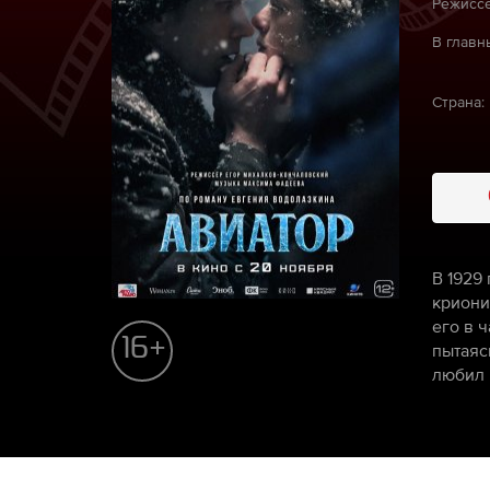
Режиссё
В главн
Страна:
В 1929
криони
его в 
16+
пытаясь
любил 