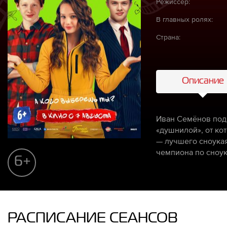
Режиссёр:
В главных ролях:
Страна:
Описание
Иван Семёнов под 
«душнилой», от ко
— лучшего сноукая
чемпиона по сноук
6+
РАСПИСАНИЕ СЕАНСОВ