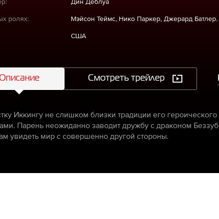
р:
Дин Деблуа
ых ролях:
Мэйсон Теймс, Нико Паркер, Джерард Батлер.
США
Описание
Смотреть трейлер
тку Иккингу не слишком близки традиции его героического 
ами. Парень неожиданно заводит дружбу с драконом Беззуб
ам увидеть мир с совершенно другой стороны.