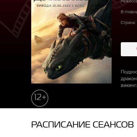
Режиссё
В главн
Страна:
Подрос
дракон
викинг
12+
РАСПИСАНИЕ СЕАНСОВ