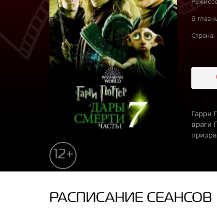
Режиссё
В главн
Страна:
Гарри 
враги 
призра
12+
РАСПИСАНИЕ СЕАНСОВ