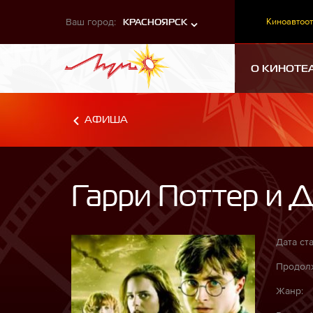
Ваш город:
Киноавтоот
КРАСНОЯРСК
О КИНОТЕ
АФИША
Гарри Поттер и Д
Дата ста
Продолж
Жанр: