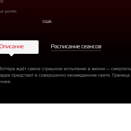
р:
ых ролях:
США
Описание
Расписание сеансов
Поттера ждёт самое страшное испытание в жизни — смертель
Гарри предстают в совершенно неожиданном свете. Граница
чнее.