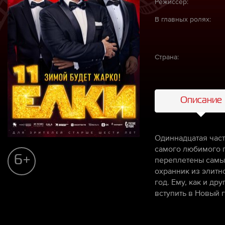
Режиссёр:
В главных ролях:
Страна:
Описание
Одиннадцатая част
самого любимого п
6+
переплетены самым
охранник из элитн
год. Ему, как и д
вступить в Новый 