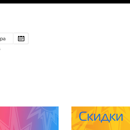
ра
6
Скидки