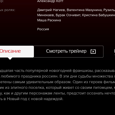
р:
Александр Котт
ых ролях:
Дмитрий Нагиев, Валентина Мазунина, Рузиль
Минекаев, Бурак Озчивит, Кристина Бабушкин
Маша Раскина
Россия
Описание
Смотреть трейлер
дцатая часть популярной новогодней франшизы, рассказыва
 любимого праздника россиян. В эти дни судьбы множества 
етены самым удивительным образом. Один из героев фильма
ик из элитного поселка, который живет со своим питомцем,
му, как и другим персонажам ленты, предстоит осознать неч
ть в Новый год с новой надеждой.