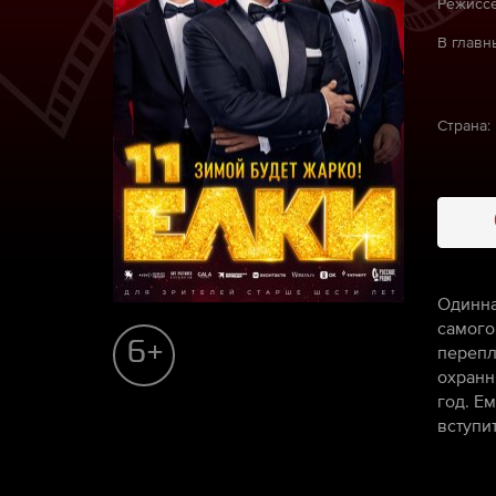
Режиссё
В главн
Страна:
Одинна
самого
6+
перепл
охранн
год. Е
вступи