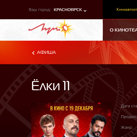
Ваш город:
Киноавтоот
КРАСНОЯРСК
О КИНОТЕ
АФИША
Ёлки 11
Дата ста
Продолж
Жанр: