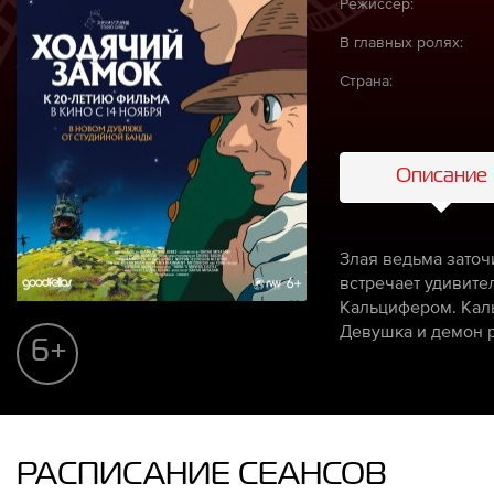
Режиссёр:
В главных ролях:
Страна:
Описание
Злая ведьма заточ
встречает удивите
Кальцифером. Каль
Девушка и демон р
6+
РАСПИСАНИЕ СЕАНСОВ