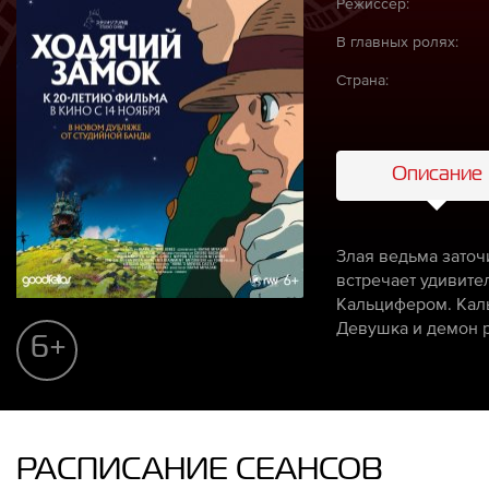
Режиссёр:
В главных ролях:
Страна:
Описание
Злая ведьма заточ
встречает удивите
Кальцифером. Каль
Девушка и демон р
6+
РАСПИСАНИЕ СЕАНСОВ