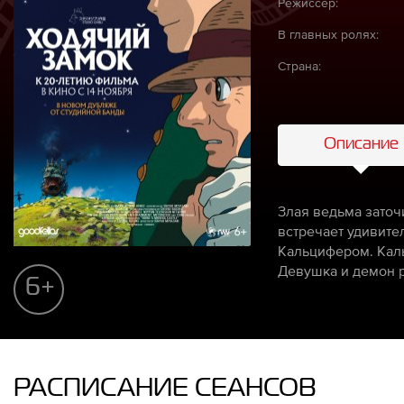
Режиссёр:
В главных ролях:
Страна:
Описание
Злая ведьма заточ
встречает удивите
Кальцифером. Каль
Девушка и демон р
6+
РАСПИСАНИЕ СЕАНСОВ