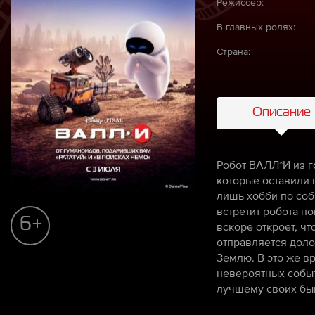
Режиссёр:
В главных ролях:
Страна:
Описание
Робот ВАЛЛ*И из г
которые оставили 
лишь хобби по со
встретит робота н
6+
вскоре откроет, ч
отправляется доло
Землю. В это же в
невероятных событ
лучшему своих бы