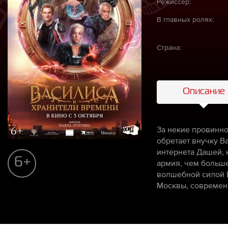
Режиссёр:
В главных ролях:
Страна:
Описание
За некие провинно
обретает внучку В
интернета Дашей, 
6+
армия, чем больше
волшебной силой В
Москвы, современн