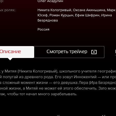
р:
Олег Асадулин
ых ролях:
Никита Кологривый, Оксана Акиньшина, Марк
Юсеф, Роман Курцын, Ефим Шифрин, Ирина
Безряднова
Россия
Описание
Смотреть трейлер
х у Митяя (Никита Кологривый), школьного учителя географи
й попугай из древнего рода. Его зовут Иннокентий — или пр
в сложный момент жизни — его девушка Лера (Ира Безряднов
ной жизни, а Митяй не может ей этого обеспечить. Зато може
ак, чтобы тот начал много зарабатывать.