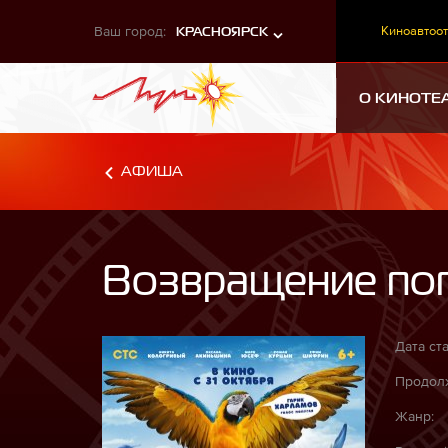
Ваш город:
Киноавтоот
КРАСНОЯРСК
О КИНОТЕ
АФИША
Возвращение по
Дата ста
Продолж
Жанр: