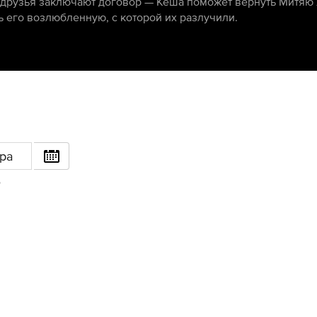
друзья заключают договор — Кеша поможет вернуть Митяю Л
ь его возлюбленную, с которой их разлучили.
ра
6