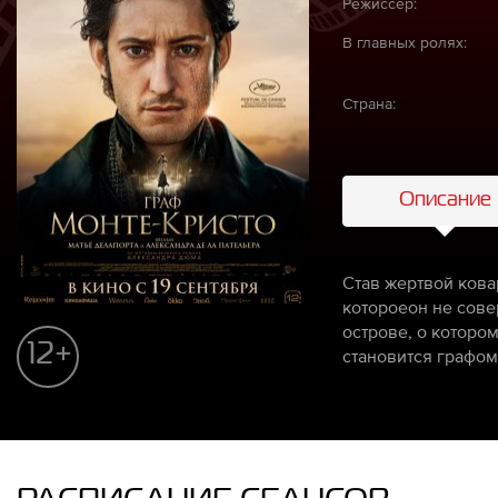
Режиссёр:
В главных ролях:
Страна:
Описание
Став жертвой кова
котороеон не сове
острове, о которо
12+
становится графом