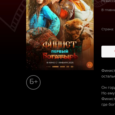
Режиссё
В главн
Страна:
Финист
осталь
6+
Он гор
Но ему
Финист
где бо