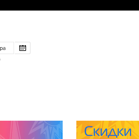
ра
6
Скидки