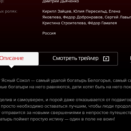
р:
Дмитрий Дьяченко
ых ролях:
Кирилл Зайцев, Юлия Пересильд, Елена
Яковлева, Федор Добронравов, Сергей Лавыг
Кристина Строителева, Фёдор Гамалея
Россия
Описание
Смотреть трейлер
 Ясный Сокол — самый удалой богатырь Белогорья, самый с
ные богатыри на него равняются, дети хотят быть на него п
делив и самоуверен, и порой даже отказывается от подвигов
 просто необходимо оставаться лучшим, чтобы люди продолж
 отправится за новыми свершениями в непростое путешеств
гатырь поймет простую истину — один в поле не воин!