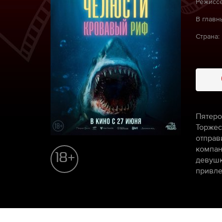
Режиссё
В главн
Страна:
Пятеро
Торжес
отправ
компан
18+
девушк
привле