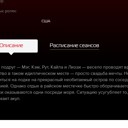
р:
ых ролях:
США
Описание
Расписание сеансов
 подруг — Мэг, Кэм, Рут, Кайла и Лиззи — весело проводят в
тво в таком идиллическом месте — просто свадьба мечты. 
иться на лодке на прекрасный необитаемый остров по соседс
ией. Однако отдых в райском местечке быстро оборачиваетс
и оказываются одни посреди моря. Ситуацию усугубляет то, 
кает акул.