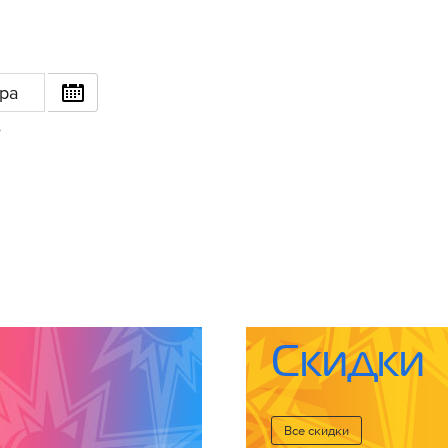
ра
6
Скидки
Все cкидки