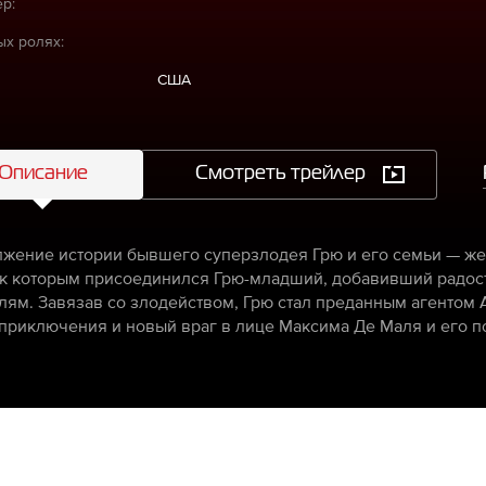
р:
ых ролях:
США
Описание
Смотреть трейлер
жение истории бывшего суперзлодея Грю и его семьи — же
 к которым присоединился Грю-младший, добавивший радо
лям. Завязав со злодейством, Грю стал преданным агентом А
приключения и новый враг в лице Максима Де Маля и его п