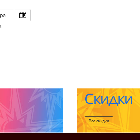
ра
6
Скидки
Все cкидки