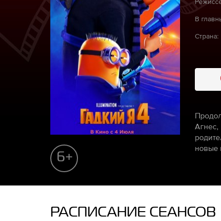
Режиссё
В главн
Страна:
Продол
Агнес,
родите
новые 
6+
РАСПИСАНИЕ СЕАНСОВ