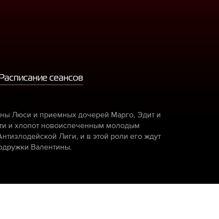
Расписание сеансов
ны Люси и приемных дочерей Марго, Эдит и
сти и хлопот новоиспеченным молодым
нтизлодейской Лиги, и в этой роли его ждут
одружки Валентины.