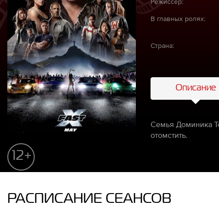
Режиссёр:
В главных ролях:
Страна:
Описание
Семья Доминика То
отомстить.
12+
РАСПИСАНИЕ СЕАНСОВ