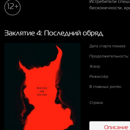
Истребители спеша
12+
бесконечности, кр
Заклятие 4: Последний обряд
Дата старта показа:
Продолжительность:
Жанр:
Режиссёр:
В главных ролях:
Страна:
Описание