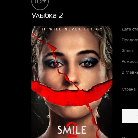
16+
Улыбка 2
Дата ста
Продолж
Жанр:
Режиссё
В главн
Страна: