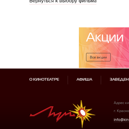
Вернуться к выбору фильма
Акции
Все акции
О КИНОТЕАТРЕ
АФИША
ЗАВЕДЕН
Адрес ки
г. Красно
info@kin