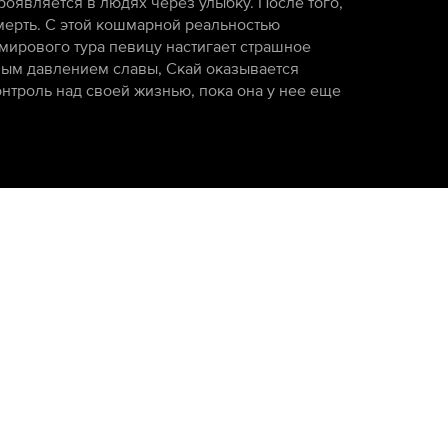
оявляется в людях через улыбку. После того,
мерть. С этой кошмарной реальностью
 мирового тура певицу настигает страшное
ным давлением славы, Скай оказывается
нтроль над своей жизнью, пока она у нее еще