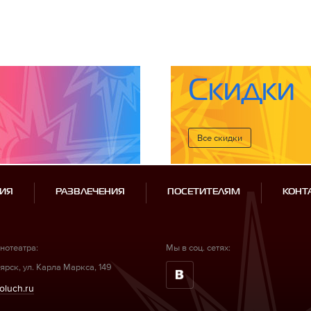
Скидки
Все cкидки
ИЯ
РАЗВЛЕЧЕНИЯ
ПОСЕТИТЕЛЯМ
КОНТ
нотеатра:
Мы в соц. сетях:
ярск, ул. Карла Маркса, 149
oluch.ru