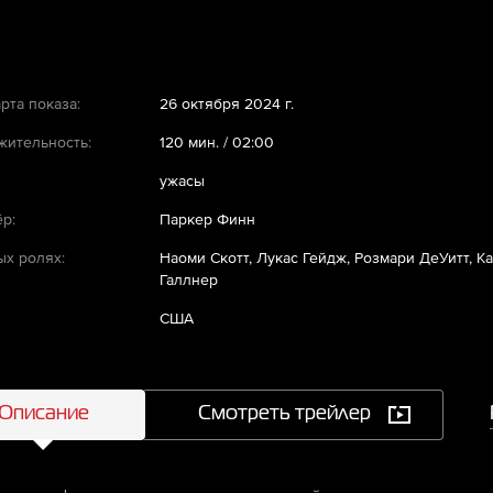
рта показа:
26 октября 2024 г.
ительность:
120 мин. / 02:00
ужасы
р:
Паркер Финн
ых ролях:
Наоми Скотт, Лукас Гейдж, Розмари ДеУитт, К
Галлнер
США
Описание
Смотреть трейлер