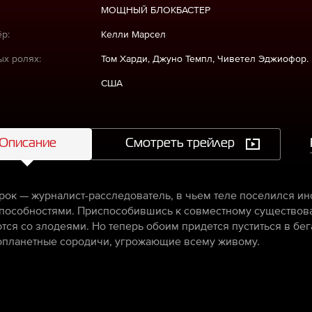
МОЩНЫЙ БЛОКБАСТЕР
р:
Келли Марсел
ых ролях:
Том Харди, Джуно Темпл, Чиветел Эджиофор.
США
Описание
Смотреть трейлер
рок — журналист-расследователь, в чьем теле поселился и
пособностями. Приспособившись к совместному существова
тся со злодеями. Но теперь обоим придется пуститься в бег
опланетные сородичи, угрожающие всему живому.