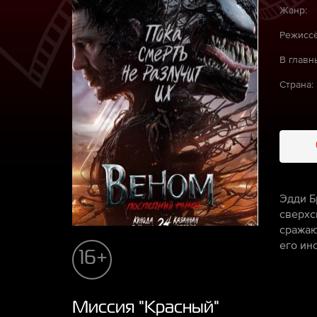
Жанр:
Режиссё
В главн
Страна:
Эдди Б
сверхс
сражаю
его ин
16+
Миссия "Красный"