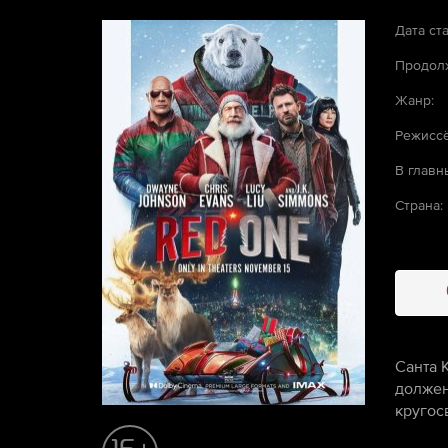
Дата ста
Продолж
Жанр:
Режиссё
В главн
Страна:
Санта 
должен
кругос