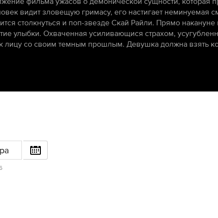
жение фильма ужасов о демонической сущности, которая пр
ловек видит зловещую гримасу, его настигает неминуемая с
ится столкнуться и поп-звезде Скай Райли. Прямо накануне
тие улыбки. Охваченная усиливающися страхом, усугублен
к лицу со своим темным прошлым. Девушка должна взять ко
ра
6