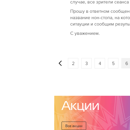
случае, все зрители сеанса
Прошу в ответном сообщени
название нон-стопа, на ко
ситауции и сообщим резуль
С уважением.
2
3
4
5
6
Акции
Все акции