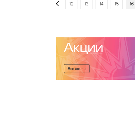
12
13
14
15
16
Акции
Все акции