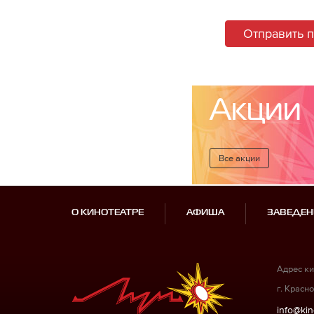
Отправить 
Акции
Все акции
О КИНОТЕАТРЕ
АФИША
ЗАВЕДЕН
Адрес ки
г. Красно
info@kin