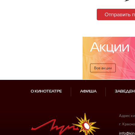
Отправить 
Акции
Все акции
О КИНОТЕАТРЕ
АФИША
ЗАВЕДЕН
Адрес ки
г. Красно
info@kin